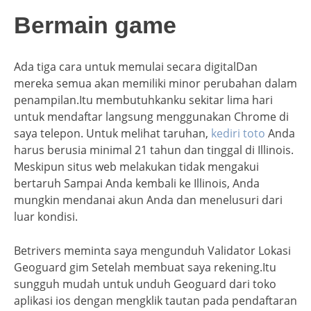
Bermain game
Ada tiga cara untuk memulai secara digitalDan
mereka semua akan memiliki minor perubahan dalam
penampilan.Itu membutuhkanku sekitar lima hari
untuk mendaftar langsung menggunakan Chrome di
saya telepon. Untuk melihat taruhan,
kediri toto
Anda
harus berusia minimal 21 tahun dan tinggal di Illinois.
Meskipun situs web melakukan tidak mengakui
bertaruh Sampai Anda kembali ke Illinois, Anda
mungkin mendanai akun Anda dan menelusuri dari
luar kondisi.
Betrivers meminta saya mengunduh Validator Lokasi
Geoguard gim Setelah membuat saya rekening.Itu
sungguh mudah untuk unduh Geoguard dari toko
aplikasi ios dengan mengklik tautan pada pendaftaran