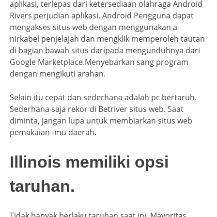
aplikasi, terlepas dari ketersediaan olahraga Android
Rivers perjudian aplikasi. Android Pengguna dapat
mengakses situs web dengan menggunakan a
nirkabel penjelajah dan mengklik memperoleh tautan
di bagian bawah situs daripada mengunduhnya dari
Google Marketplace.Menyebarkan sang program
dengan mengikuti arahan.
Selain itu cepat dan sederhana adalah pc bertaruh.
Sederhana saja rekor di Betriver situs web. Saat
diminta, jangan lupa untuk membiarkan situs web
pemakaian -mu daerah.
Illinois memiliki opsi
taruhan.
Tidak banyak berlaku taruhan saat ini. Mayoritas