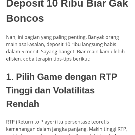
Deposit 10 Ribu Biar Gak
Boncos
Nah, ini bagian yang paling penting. Banyak orang
main asal-asalan, deposit 10 ribu langsung habis
dalam 5 menit. Sayang banget. Biar main kamu lebih
efisien, coba terapin tips-tips berikut:
1. Pilih Game dengan RTP
Tinggi dan Volatilitas
Rendah
RTP (Return to Player) itu persentase teoretis
kemenangan dalam jangka panjang. Makin tinggi RTP,