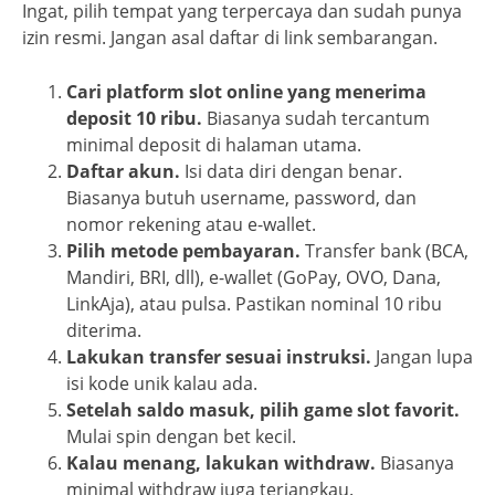
Ingat, pilih tempat yang terpercaya dan sudah punya
izin resmi. Jangan asal daftar di link sembarangan.
Cari platform slot online yang menerima
deposit 10 ribu.
Biasanya sudah tercantum
minimal deposit di halaman utama.
Daftar akun.
Isi data diri dengan benar.
Biasanya butuh username, password, dan
nomor rekening atau e-wallet.
Pilih metode pembayaran.
Transfer bank (BCA,
Mandiri, BRI, dll), e-wallet (GoPay, OVO, Dana,
LinkAja), atau pulsa. Pastikan nominal 10 ribu
diterima.
Lakukan transfer sesuai instruksi.
Jangan lupa
isi kode unik kalau ada.
Setelah saldo masuk, pilih game slot favorit.
Mulai spin dengan bet kecil.
Kalau menang, lakukan withdraw.
Biasanya
minimal withdraw juga terjangkau.