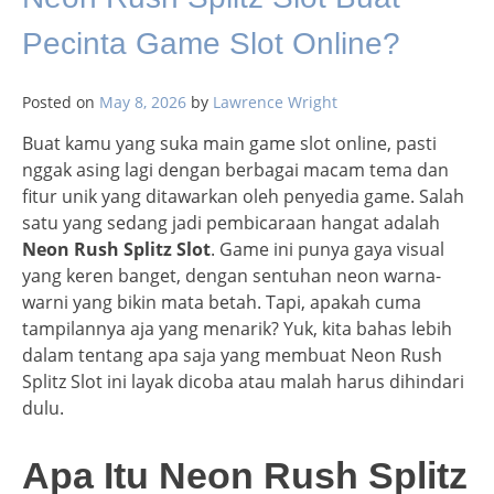
Pecinta Game Slot Online?
Posted on
May 8, 2026
by
Lawrence Wright
Buat kamu yang suka main game slot online, pasti
nggak asing lagi dengan berbagai macam tema dan
fitur unik yang ditawarkan oleh penyedia game. Salah
satu yang sedang jadi pembicaraan hangat adalah
Neon Rush Splitz Slot
. Game ini punya gaya visual
yang keren banget, dengan sentuhan neon warna-
warni yang bikin mata betah. Tapi, apakah cuma
tampilannya aja yang menarik? Yuk, kita bahas lebih
dalam tentang apa saja yang membuat Neon Rush
Splitz Slot ini layak dicoba atau malah harus dihindari
dulu.
Apa Itu Neon Rush Splitz