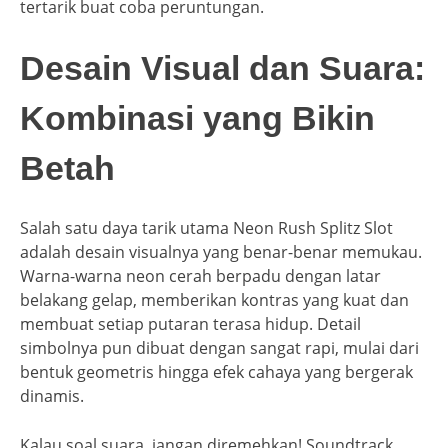
tertarik buat coba peruntungan.
Desain Visual dan Suara:
Kombinasi yang Bikin
Betah
Salah satu daya tarik utama Neon Rush Splitz Slot
adalah desain visualnya yang benar-benar memukau.
Warna-warna neon cerah berpadu dengan latar
belakang gelap, memberikan kontras yang kuat dan
membuat setiap putaran terasa hidup. Detail
simbolnya pun dibuat dengan sangat rapi, mulai dari
bentuk geometris hingga efek cahaya yang bergerak
dinamis.
Kalau soal suara, jangan diremehkan! Soundtrack