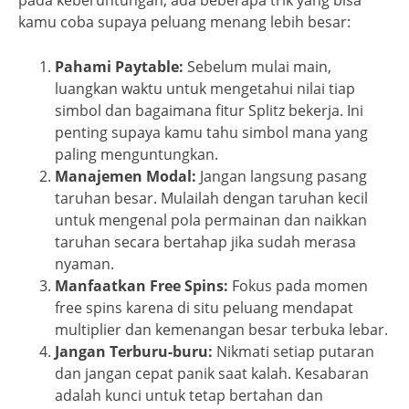
kamu coba supaya peluang menang lebih besar:
Pahami Paytable:
Sebelum mulai main,
luangkan waktu untuk mengetahui nilai tiap
simbol dan bagaimana fitur Splitz bekerja. Ini
penting supaya kamu tahu simbol mana yang
paling menguntungkan.
Manajemen Modal:
Jangan langsung pasang
taruhan besar. Mulailah dengan taruhan kecil
untuk mengenal pola permainan dan naikkan
taruhan secara bertahap jika sudah merasa
nyaman.
Manfaatkan Free Spins:
Fokus pada momen
free spins karena di situ peluang mendapat
multiplier dan kemenangan besar terbuka lebar.
Jangan Terburu-buru:
Nikmati setiap putaran
dan jangan cepat panik saat kalah. Kesabaran
adalah kunci untuk tetap bertahan dan