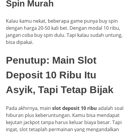
Spin Murah
Kalau kamu nekat, beberapa game punya buy spin
dengan harga 20-50 kali bet. Dengan modal 10 ribu,
jangan coba buy spin dulu. Tapi kalau sudah untung,
bisa dipakai.
Penutup: Main Slot
Deposit 10 Ribu Itu
Asyik, Tapi Tetap Bijak
Pada akhirnya, main
slot deposit 10 ribu
adalah soal
hiburan plus keberuntungan. Kamu bisa mendapat
kejutan jackpot tanpa harus keluar biaya besar. Tapi
ingat, slot tetaplah permainan yang mengandalkan