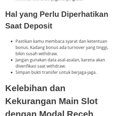
Hal yang Perlu Diperhatikan
Saat Deposit
Pastikan kamu membaca syarat dan ketentuan
bonus. Kadang bonus ada turnover yang tinggi,
bikin susah withdraw.
Jangan gunakan data asal-asalan, karena akan
diverifikasi saat withdraw.
Simpan bukti transfer untuk berjaga-jaga.
Kelebihan dan
Kekurangan Main Slot
dengan Modal Receh