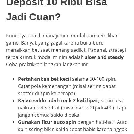
Deposit 10 Ribu Bisa
Jadi Cuan?
Kuncinya ada di manajemen modal dan pemilihan
game. Banyak yang gagal karena buru-buru
menaikkan bet saat menang sedikit. Padahal, strategi
terbaik untuk modal minim adalah
slow and steady
.
Coba praktikkan langkah-langkah ini:
Pertahankan bet kecil
selama 50-100 spin.
Catat pola kemenangan (misal sering dapat
scatter di spin ke berapa).
Kalau saldo udah naik 2 kali lipat
, kamu bisa
naikkan bet sedikit (misal dari 200 jadi 400). Tapi
jangan semua saldo dipakai.
Gunakan fitur auto spin
dengan hati-hati. Auto
spin sering bikin saldo cepat habis karena nggak