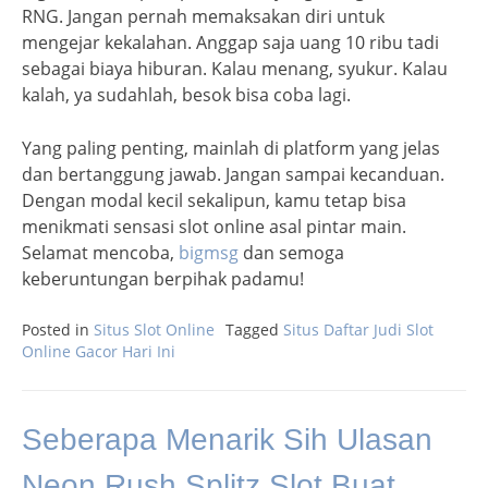
RNG. Jangan pernah memaksakan diri untuk
mengejar kekalahan. Anggap saja uang 10 ribu tadi
sebagai biaya hiburan. Kalau menang, syukur. Kalau
kalah, ya sudahlah, besok bisa coba lagi.
Yang paling penting, mainlah di platform yang jelas
dan bertanggung jawab. Jangan sampai kecanduan.
Dengan modal kecil sekalipun, kamu tetap bisa
menikmati sensasi slot online asal pintar main.
Selamat mencoba,
bigmsg
dan semoga
keberuntungan berpihak padamu!
Posted in
Situs Slot Online
Tagged
Situs Daftar Judi Slot
Online Gacor Hari Ini
Seberapa Menarik Sih Ulasan
Neon Rush Splitz Slot Buat