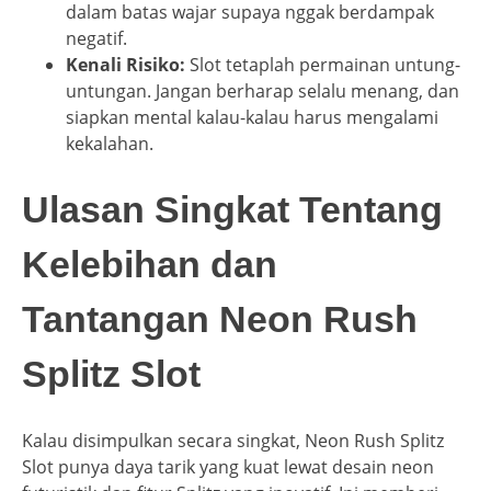
dalam batas wajar supaya nggak berdampak
negatif.
Kenali Risiko:
Slot tetaplah permainan untung-
untungan. Jangan berharap selalu menang, dan
siapkan mental kalau-kalau harus mengalami
kekalahan.
Ulasan Singkat Tentang
Kelebihan dan
Tantangan Neon Rush
Splitz Slot
Kalau disimpulkan secara singkat, Neon Rush Splitz
Slot punya daya tarik yang kuat lewat desain neon