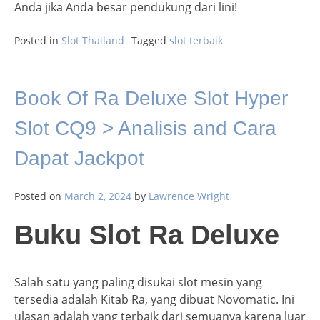
Anda jika Anda besar pendukung dari lini!
Posted in
Slot Thailand
Tagged
slot terbaik
Book Of Ra Deluxe Slot Hyper
Slot CQ9 > Analisis and Cara
Dapat Jackpot
Posted on
March 2, 2024
by
Lawrence Wright
Buku Slot Ra Deluxe
Salah satu yang paling disukai slot mesin yang
tersedia adalah Kitab Ra, yang dibuat Novomatic. Ini
ulasan adalah yang terbaik dari semuanya karena luar