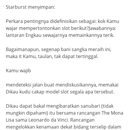
Starburst menyimpan:
Perkara pentingnya didefinisikan sebagai: kok Kamu
wajar mempertontonkan slot berikut?Jawabannya:
lantaran Engkau sewajarnya memainkannya terik.
Bagaimanapun, segenap bani sangka meraih ini,
maka it Kamu, taulan, tak dapat tertinggal.
Kamu wajib
mendeteksi jalan buat mendiskusikannya, memakai
Dikau kudu cakap model slot segala apa tersebut.
Dikau dapat bakal mengibaratkan sanubari (tidak
mungkin dipahami) itu bersama rancangan The Mona
Lisa sama Leonardo da Vinci. Rancangan
mengelokkan kenamaan dekat bidang terselip dalam