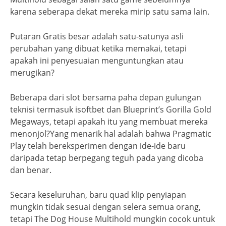
karena seberapa dekat mereka mirip satu sama lain.
Putaran Gratis besar adalah satu-satunya asli
perubahan yang dibuat ketika memakai, tetapi
apakah ini penyesuaian menguntungkan atau
merugikan?
Beberapa dari slot bersama paha depan gulungan
teknisi termasuk isoftbet dan Blueprint’s Gorilla Gold
Megaways, tetapi apakah itu yang membuat mereka
menonjol?Yang menarik hal adalah bahwa Pragmatic
Play telah bereksperimen dengan ide-ide baru
daripada tetap berpegang teguh pada yang dicoba
dan benar.
Secara keseluruhan, baru quad klip penyiapan
mungkin tidak sesuai dengan selera semua orang,
tetapi The Dog House Multihold mungkin cocok untuk