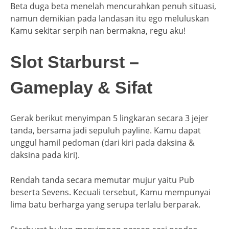
Beta duga beta menelah mencurahkan penuh situasi,
namun demikian pada landasan itu ego meluluskan
Kamu sekitar serpih nan bermakna, regu aku!
Slot Starburst –
Gameplay & Sifat
Gerak berikut menyimpan 5 lingkaran secara 3 jejer
tanda, bersama jadi sepuluh payline. Kamu dapat
unggul hamil pedoman (dari kiri pada daksina &
daksina pada kiri).
Rendah tanda secara memutar mujur yaitu Pub
beserta Sevens. Kecuali tersebut, Kamu mempunyai
lima batu berharga yang serupa terlalu berparak.