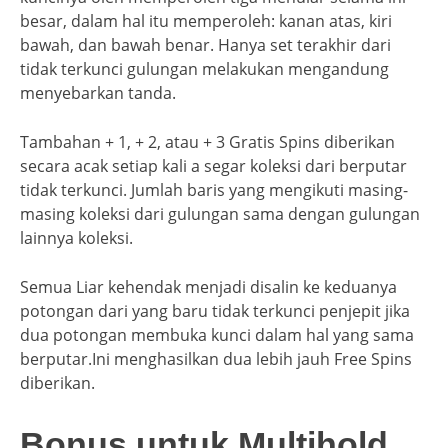
besar, dalam hal itu memperoleh: kanan atas, kiri
bawah, dan bawah benar. Hanya set terakhir dari
tidak terkunci gulungan melakukan mengandung
menyebarkan tanda.
Tambahan + 1, + 2, atau + 3 Gratis Spins diberikan
secara acak setiap kali a segar koleksi dari berputar
tidak terkunci. Jumlah baris yang mengikuti masing-
masing koleksi dari gulungan sama dengan gulungan
lainnya koleksi.
Semua Liar kehendak menjadi disalin ke keduanya
potongan dari yang baru tidak terkunci penjepit jika
dua potongan membuka kunci dalam hal yang sama
berputar.Ini menghasilkan dua lebih jauh Free Spins
diberikan.
Bonus untuk Multihold