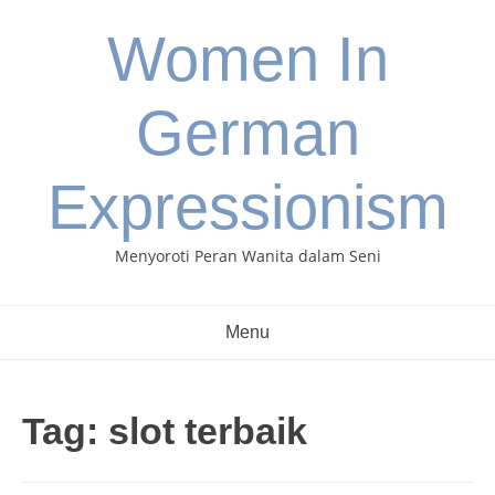
Skip
Women In
to
content
German
Expressionism
Menyoroti Peran Wanita dalam Seni
Menu
Tag:
slot terbaik