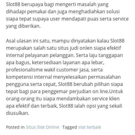
Slot88 berupaya bagi mengerti masalah yang
dihadapi pemakai dan juga menghadiahkan solusi
siapa tepat supaya user mendapati puas serta service
yang diberikan.
Asal ulasan ini satu, mampu dinyatakan kalau Slot88
merupakan salah satu situs judi onlen siapa efektif
internal pelayanan pelanggan. Serta laju tanggapan
apa bagus, ketersediaan layanan apa lebar,
profesionalisme wakil customer jasa, serta
kompetensi internal menyelesaikan permasalahan
pengguna serta cepat, Slot88 berubah pilihan siapa
tepat bagi para penggemar perjudian on line.Untuk
orang-orang itu siapa mendambakan service klien
apa efektif dan terbaik, Slot88 ialah opsi yang sekali
diusulkan.
Posted in
Situs Slot Online
Tagged
slot terbaik