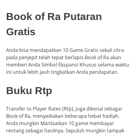
Book of Ra Putaran
Gratis
Anda bisa mendapatkan 10 Game Gratis sekali citra
pada penjepit telah tepat berlapis.Book of Ra akan
memberi Anda Simbol Ekspansi Khusus selama waktu
ini untuk lebih jauh tingkatkan Anda pendapatan.
Buku Rtp
Transfer to Player Rates (Rtp), juga dikenal sebagai
Book of Ra, menyediakan beberapa hebat hadiah.
Anda mungkin Manfaatkan 10 game membayar
rentang sebagai hasilnya. Sepuluh mungkin tampak