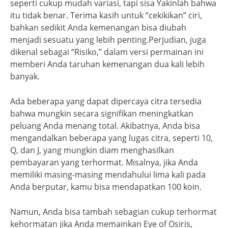
seperti cukup mudah variasi, tapi sisa Yakinlah bahwa
itu tidak benar. Terima kasih untuk “cekikikan” ciri,
bahkan sedikit Anda kemenangan bisa diubah
menjadi sesuatu yang lebih penting.Perjudian, juga
dikenal sebagai “Risiko,” dalam versi permainan ini
memberi Anda taruhan kemenangan dua kali lebih
banyak.
Ada beberapa yang dapat dipercaya citra tersedia
bahwa mungkin secara signifikan meningkatkan
peluang Anda menang total. Akibatnya, Anda bisa
mengandalkan beberapa yang lugas citra, seperti 10,
Q, dan J, yang mungkin diam menghasilkan
pembayaran yang terhormat. Misalnya, jika Anda
memiliki masing-masing mendahului lima kali pada
Anda berputar, kamu bisa mendapatkan 100 koin.
Namun, Anda bisa tambah sebagian cukup terhormat
kehormatan jika Anda memainkan Eye of Osiris,