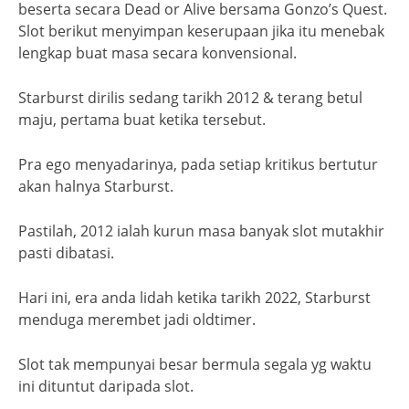
beserta secara Dead or Alive bersama Gonzo’s Quest.
Slot berikut menyimpan keserupaan jika itu menebak
lengkap buat masa secara konvensional.
Starburst dirilis sedang tarikh 2012 & terang betul
maju, pertama buat ketika tersebut.
Pra ego menyadarinya, pada setiap kritikus bertutur
akan halnya Starburst.
Pastilah, 2012 ialah kurun masa banyak slot mutakhir
pasti dibatasi.
Hari ini, era anda lidah ketika tarikh 2022, Starburst
menduga merembet jadi oldtimer.
Slot tak mempunyai besar bermula segala yg waktu
ini dituntut daripada slot.