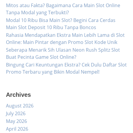
Mitos atau Fakta? Bagaimana Cara Main Slot Online
Tanpa Modal yang Terbukti?
Modal 10 Ribu Bisa Main Slot? Begini Cara Cerdas
Main Slot Deposit 10 Ribu Tanpa Boncos
Rahasia Mendapatkan Ekstra Main Lebih Lama di Slot
Online: Main Pintar dengan Promo Slot Kode Unik
Seberapa Menarik Sih Ulasan Neon Rush Splitz Slot
Buat Pecinta Game Slot Online?
Bingung Cari Keuntungan Ekstra? Cek Dulu Daftar Slot
Promo Terbaru yang Bikin Modal Nempel!
Archives
August 2026
July 2026
May 2026
April 2026