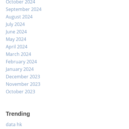
October 2024
September 2024
August 2024
July 2024
June 2024
May 2024
April 2024
March 2024
February 2024
January 2024
December 2023
November 2023
October 2023
Trending
data hk