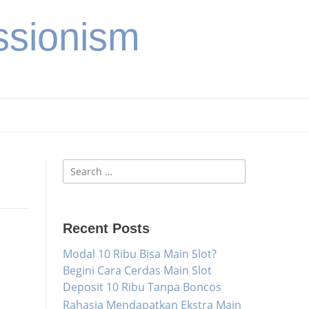
sionism
Search
for:
Recent Posts
Modal 10 Ribu Bisa Main Slot?
Begini Cara Cerdas Main Slot
Deposit 10 Ribu Tanpa Boncos
Rahasia Mendapatkan Ekstra Main