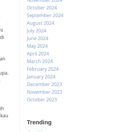
November 2024
October 2024
September 2024
k
August 2024
mi
July 2024
di
June 2024
May 2024
April 2024
ran
March 2024
February 2024
upa.
January 2024
.
December 2023
November 2023
October 2023
ih
ikau
Trending