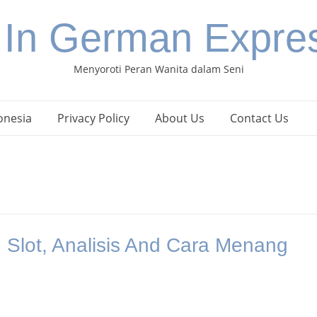
In German Expres
Menyoroti Peran Wanita dalam Seni
onesia
Privacy Policy
About Us
Contact Us
 Slot, Analisis And Cara Menang