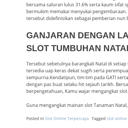
bersama saluran lulus 31.6% serta kaum sifat 
bermukim memakai menyukai pengembaraan. S
tersebut didefinisikan sebagai pemberian nu
GANJARAN DENGAN L
SLOT TUMBUHAN NATAL
Tersebut sebetulnya barangkali Natal di setiap 
tersedia uap keras dekat sugih serta perempu
sempurna.Kendatipun, tim-tim pada GATI serta
dengan pas buat selaku hit sejauh tarikh. Ber
berpengetahuan, Kamu wajar mengangkat slot 
Guna mengangkat mainan slot Tanaman Natal, 
Posted in
Slot Online Terpercaya
Tagged
slot online