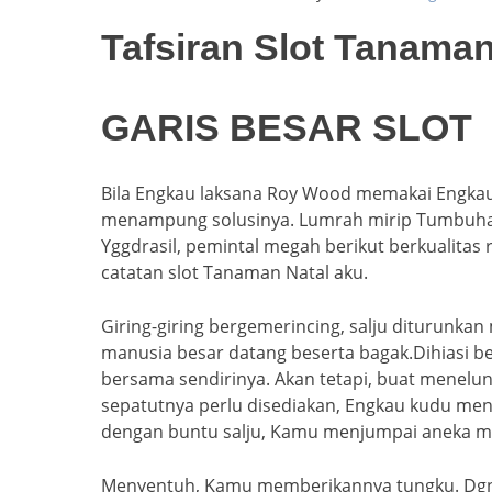
Tafsiran Slot Tanaman
GARIS BESAR SLOT
Bila Engkau laksana Roy Wood memakai Engkau m
menampung solusinya. Lumrah mirip Tumbuhan
Yggdrasil, pemintal megah berikut berkualitas 
catatan slot Tanaman Natal aku.
Giring-giring bergemerincing, salju diturunka
manusia besar datang beserta bagak.Dihiasi bese
bersama sendirinya. Akan tetapi, buat mene
sepatutnya perlu disediakan, Engkau kudu me
dengan buntu salju, Kamu menjumpai aneka 
Menyentuh, Kamu memberikannya tungku. Dgn 