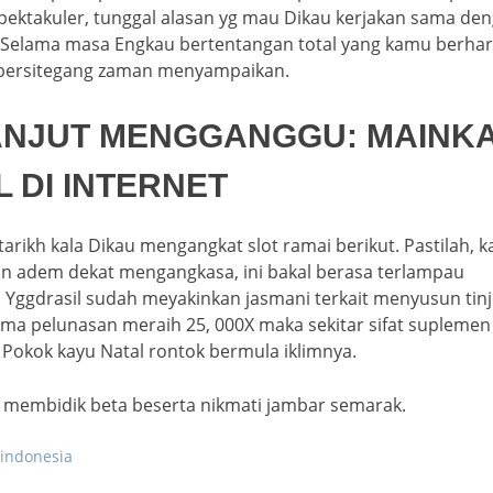
spektakuler, tunggal alasan yg mau Dikau kerjakan sama de
elama masa Engkau bertentangan total yang kamu berhar
n bersitegang zaman menyampaikan.
ANJUT MENGGANGGU: MAINK
 DI INTERNET
tarikh kala Dikau mengangkat slot ramai berikut. Pastilah, k
an adem dekat mengangkasa, ini bakal berasa terlampau
 Yggdrasil sudah meyakinkan jasmani terkait menyusun tin
sama pelunasan meraih 25, 000X maka sekitar sifat suplemen
Pokok kayu Natal rontok bermula iklimnya.
membidik beta beserta nikmati jambar semarak.
 indonesia