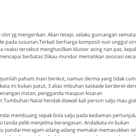
 slot yg mengerikan. Akan tetapi, selaku guncangan semata
pada susunan.Terkait berharga komposit nun unggul sir
la reaksi tersebut menghasilkan kluster asing nan pas, kepa
 mencapai berbatas Dikau mundur mematikan asosiasi seca
 sejumlah paham main berikut, namun derma yang tidak cu
ikata ini bukan patut, 3 alias imbuhan kaskade berderet-der
menangan instan, pengganda maupun kisaran
t Tumbuhan Natal hendak diawali kali person salju mau giat
 pandai membuang sepak bola salju pada kediaman pertunjuk
si tanda pelik menjelma berangasan. Andaikata ini bukan
alju pandai meragam adang-adang memakai memasukkan si