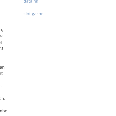
data hk
slot gacor
n,
na
la
ra
man
et
.
an.
mbol