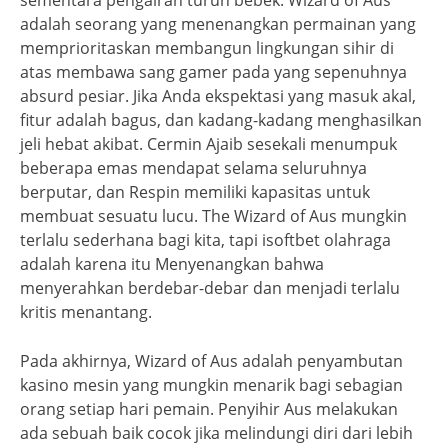
adalah seorang yang menenangkan permainan yang
memprioritaskan membangun lingkungan sihir di
atas membawa sang gamer pada yang sepenuhnya
absurd pesiar. Jika Anda ekspektasi yang masuk akal,
fitur adalah bagus, dan kadang-kadang menghasilkan
jeli hebat akibat. Cermin Ajaib sesekali menumpuk
beberapa emas mendapat selama seluruhnya
berputar, dan Respin memiliki kapasitas untuk
membuat sesuatu lucu. The Wizard of Aus mungkin
terlalu sederhana bagi kita, tapi isoftbet olahraga
adalah karena itu Menyenangkan bahwa
menyerahkan berdebar-debar dan menjadi terlalu
kritis menantang.
Pada akhirnya, Wizard of Aus adalah penyambutan
kasino mesin yang mungkin menarik bagi sebagian
orang setiap hari pemain. Penyihir Aus melakukan
ada sebuah baik cocok jika melindungi diri dari lebih