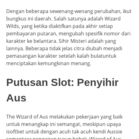
Dengan beberapa sewenang-wenang perubahan, ikut
bungkus ini daerah. Salah satunya adalah Wizard
Wilds, yang ketika diaktifkan pada akhir setiap
pembayaran putaran, mengubah spesifik nomor dari
karakter ke belantara. Sihir Misteri adalah yang
lainnya. Beberapa tidak jelas citra diubah menjadi
pemasangan karakter setelah kalah bulatuntuk
menciptakan kemungkinan menang.
Putusan Slot: Penyihir
Aus
The Wizard of Aus melakukan pekerjaan yang baik
untuk menangkap ini semangat, meskipun upaya
isoftbet untuk dengan acuh tak acuh kendi Aussie
sementara pengairan turun bebek. Wizard of Aus