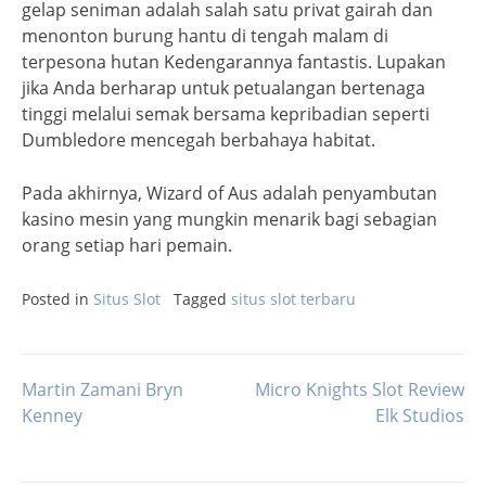
gelap seniman adalah salah satu privat gairah dan
menonton burung hantu di tengah malam di
terpesona hutan Kedengarannya fantastis. Lupakan
jika Anda berharap untuk petualangan bertenaga
tinggi melalui semak bersama kepribadian seperti
Dumbledore mencegah berbahaya habitat.
Pada akhirnya, Wizard of Aus adalah penyambutan
kasino mesin yang mungkin menarik bagi sebagian
orang setiap hari pemain.
Posted in
Situs Slot
Tagged
situs slot terbaru
Martin Zamani Bryn
Micro Knights Slot Review
Post
Kenney
Elk Studios
navigation