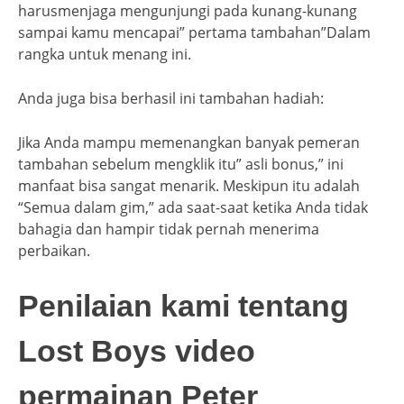
harusmenjaga mengunjungi pada kunang-kunang
sampai kamu mencapai” pertama tambahan”Dalam
rangka untuk menang ini.
Anda juga bisa berhasil ini tambahan hadiah:
Jika Anda mampu memenangkan banyak pemeran
tambahan sebelum mengklik itu” asli bonus,” ini
manfaat bisa sangat menarik. Meskipun itu adalah
“Semua dalam gim,” ada saat-saat ketika Anda tidak
bahagia dan hampir tidak pernah menerima
perbaikan.
Penilaian kami tentang
Lost Boys video
permainan Peter