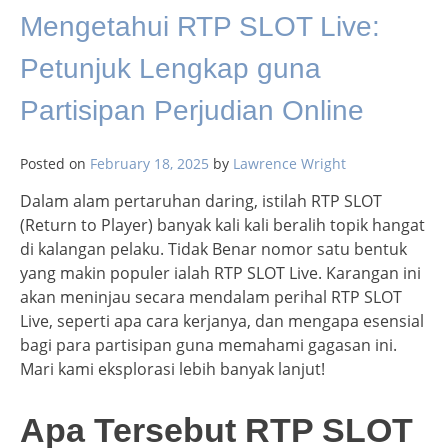
Mengetahui RTP SLOT Live:
Petunjuk Lengkap guna
Partisipan Perjudian Online
Posted on
February 18, 2025
by
Lawrence Wright
Dalam alam pertaruhan daring, istilah RTP SLOT
(Return to Player) banyak kali kali beralih topik hangat
di kalangan pelaku. Tidak Benar nomor satu bentuk
yang makin populer ialah RTP SLOT Live. Karangan ini
akan meninjau secara mendalam perihal RTP SLOT
Live, seperti apa cara kerjanya, dan mengapa esensial
bagi para partisipan guna memahami gagasan ini.
Mari kami eksplorasi lebih banyak lanjut!
Apa Tersebut RTP SLOT