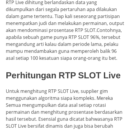
RTP Live dihitung berlandaskan data yang
dikumpulkan dari segala pertaruhan apa dilakukan
dalam game tertentu. Tiap kali seseorang partisipan
menempatkan judi dan melakukan permainan, output
akan mendominasi prosentase RTP SLOT.Contohnya,
apabila sebuah game punya RTP SLOT 96%, tersebut
mengandung arti kalau dalam periode lama, pelaku
mampu mendambakan guna memperoleh balik 96
asal setiap 100 kesatuan siapa orang-orang itu bet.
Perhitungan RTP SLOT Live
Untuk menghitung RTP SLOT Live, supplier gim
menggunakan algoritma siapa kompleks. Mereka
Semua mengumpulkan data asal setiap rotasi
permainan dan menghitung prosentase berdasarkan
hasil tersebut. Esensial guna dicatat bahwasanya RTP
SLOT Live bersifat dinamis dan juga bisa berubah