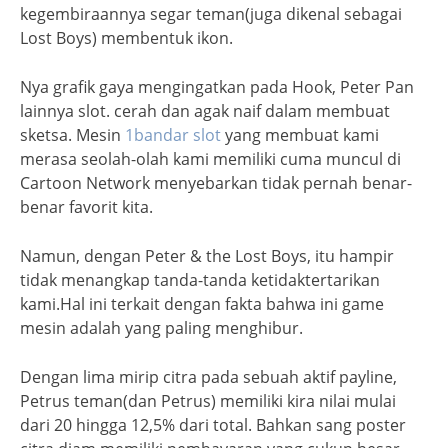
kegembiraannya segar teman(juga dikenal sebagai
Lost Boys) membentuk ikon.
Nya grafik gaya mengingatkan pada Hook, Peter Pan
lainnya slot. cerah dan agak naif dalam membuat
sketsa. Mesin
1bandar slot
yang membuat kami
merasa seolah-olah kami memiliki cuma muncul di
Cartoon Network menyebarkan tidak pernah benar-
benar favorit kita.
Namun, dengan Peter & the Lost Boys, itu hampir
tidak menangkap tanda-tanda ketidaktertarikan
kami.Hal ini terkait dengan fakta bahwa ini game
mesin adalah yang paling menghibur.
Dengan lima mirip citra pada sebuah aktif payline,
Petrus teman(dan Petrus) memiliki kira nilai mulai
dari 20 hingga 12,5% dari total. Bahkan sang poster