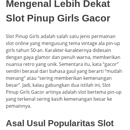
Mengenal Lebih Dekat
Slot Pinup Girls Gacor
Slot Pinup Girls adalah salah satu jenis permainan
slot online yang mengusung tema vintage ala pin-up
girls tahun 50-an. Karakter-karakternya didesain
dengan gaya glamor dan penuh warna, memberikan
nuansa retro yang unik. Sementara itu, kata “gacor”
sendiri berasal dari bahasa gaul yang berarti “mudah
menang” atau “sering memberikan kemenangan
besar”. Jadi, kalau gabungkan dua istilah ini, Slot
Pinup Girls Gacor artinya adalah slot bertema pin-up
yang terkenal sering kasih kemenangan besar ke
pemainnya.
Asal Usul Popularitas Slot