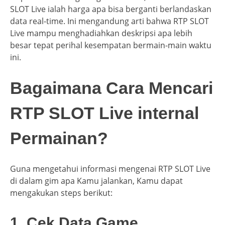
SLOT Live ialah harga apa bisa berganti berlandaskan
data real-time. Ini mengandung arti bahwa RTP SLOT
Live mampu menghadiahkan deskripsi apa lebih
besar tepat perihal kesempatan bermain-main waktu
ini.
Bagaimana Cara Mencari
RTP SLOT Live internal
Permainan?
Guna mengetahui informasi mengenai RTP SLOT Live
di dalam gim apa Kamu jalankan, Kamu dapat
mengakukan steps berikut:
1. Cek Data Game