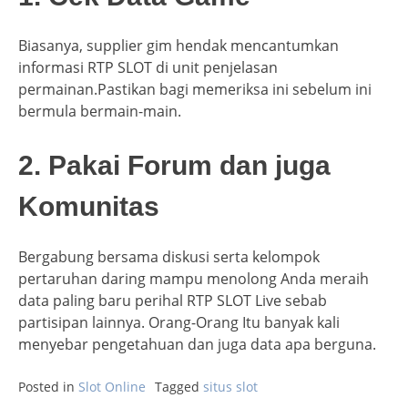
Biasanya, supplier gim hendak mencantumkan
informasi RTP SLOT di unit penjelasan
permainan.Pastikan bagi memeriksa ini sebelum ini
bermula bermain-main.
2. Pakai Forum dan juga
Komunitas
Bergabung bersama diskusi serta kelompok
pertaruhan daring mampu menolong Anda meraih
data paling baru perihal RTP SLOT Live sebab
partisipan lainnya. Orang-Orang Itu banyak kali
menyebar pengetahuan dan juga data apa berguna.
Posted in
Slot Online
Tagged
situs slot