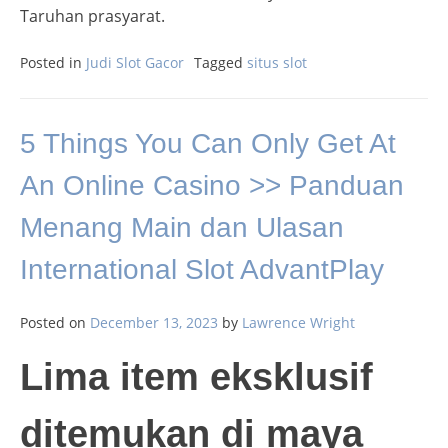
Taruhan prasyarat.
Posted in
Judi Slot Gacor
Tagged
situs slot
5 Things You Can Only Get At
An Online Casino >> Panduan
Menang Main dan Ulasan
International Slot AdvantPlay
Posted on
December 13, 2023
by
Lawrence Wright
Lima item eksklusif
ditemukan di maya