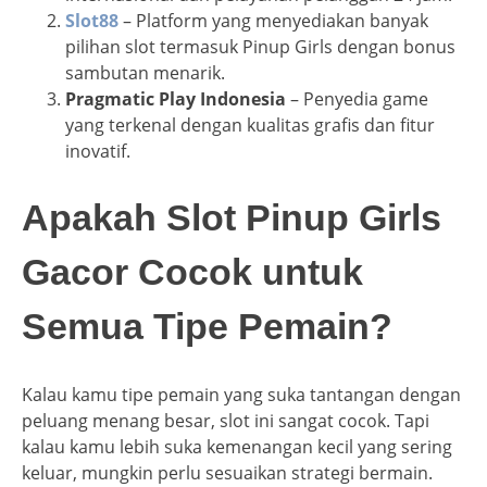
Slot88
– Platform yang menyediakan banyak
pilihan slot termasuk Pinup Girls dengan bonus
sambutan menarik.
Pragmatic Play Indonesia
– Penyedia game
yang terkenal dengan kualitas grafis dan fitur
inovatif.
Apakah Slot Pinup Girls
Gacor Cocok untuk
Semua Tipe Pemain?
Kalau kamu tipe pemain yang suka tantangan dengan
peluang menang besar, slot ini sangat cocok. Tapi
kalau kamu lebih suka kemenangan kecil yang sering
keluar, mungkin perlu sesuaikan strategi bermain.