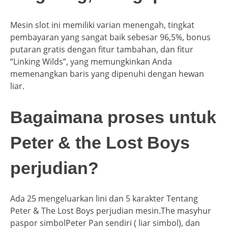
Mesin slot ini memiliki varian menengah, tingkat
pembayaran yang sangat baik sebesar 96,5%, bonus
putaran gratis dengan fitur tambahan, dan fitur
“Linking Wilds”, yang memungkinkan Anda
memenangkan baris yang dipenuhi dengan hewan
liar.
Bagaimana proses untuk
Peter & the Lost Boys
perjudian?
Ada 25 mengeluarkan lini dan 5 karakter Tentang
Peter & The Lost Boys perjudian mesin.The masyhur
paspor simbolPeter Pan sendiri ( liar simbol), dan