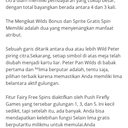
citra diam memiliki pembayaran yang cukup besar,
dengan total bayangkan berada antara 4 dan 3 kali.
The Mengikat Wilds Bonus dan Sprite Gratis Spin
Memiliki adalah dua yang menyenangkan manfaat
atribut.
Sebuah garis ditarik antara dua atau lebih Wild Peter
piring citra.Sekarang, setiap simbol di atas meja telah
diubah menjadi kartu liar. Peter Pan Wilds di babak
ke
pertama dan
lima berputar adalah, tentu saja,
pilihan terbaik karena memastikan Anda memiliki lima
belantara aktif gulungan.
Fitur Fairy Free Spins diaktifkan oleh Push Firefly
Games yang tersebar gulungan 1, 3, dan 5. Ini kecil
sedikit, tapi setelah itu, ada banyak. Anda bisa
mendapatkan kelebihan fungsi Selain lima gratis
berputarItu milikmu untuk memulai.Anda