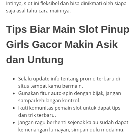
Intinya, slot ini fleksibel dan bisa dinikmati oleh siapa
saja asal tahu cara mainnya.
Tips Biar Main Slot Pinup
Girls Gacor Makin Asik
dan Untung
Selalu update info tentang promo terbaru di
situs tempat kamu bermain.
Gunakan fitur auto-spin dengan bijak, jangan
sampai kehilangan kontrol.
Ikuti komunitas pemain slot untuk dapat tips
dan trik terbaru.
Jangan ragu berhenti sejenak kalau sudah dapat
kemenangan lumayan, simpan dulu modalmu.