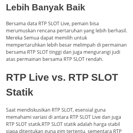
Lebih Banyak Baik
Bersama data RTP SLOT Live, pemain bisa
merumuskan rencana pertaruhan yang lebih berhasil.
Mereka Semua dapat memilih untuk
mempertaruhkan lebih besar melimpah di permainan
bersama RTP SLOT tinggi dan juga mengurangi judi
atas permainan bersama RTP SLOT rendah.
RTP Live vs. RTP SLOT
Statik
Saat mendiskusikan RTP SLOT, esensial guna
memahami variasi di antara RTP SLOT Live dan juga
RTP SLOT statik.RTP SLOT statik adalah harga stabil
siapa ditentukan guna gim tertentu, sementara RTP