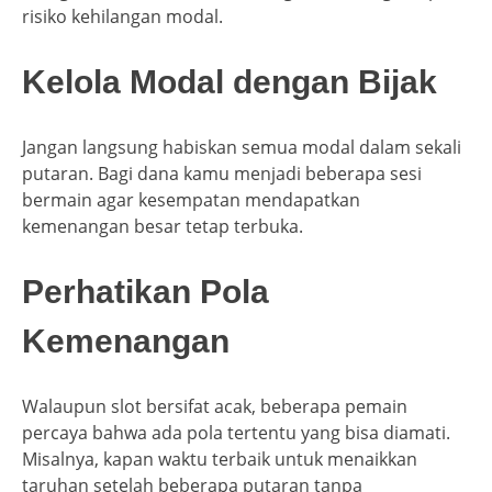
risiko kehilangan modal.
Kelola Modal dengan Bijak
Jangan langsung habiskan semua modal dalam sekali
putaran. Bagi dana kamu menjadi beberapa sesi
bermain agar kesempatan mendapatkan
kemenangan besar tetap terbuka.
Perhatikan Pola
Kemenangan
Walaupun slot bersifat acak, beberapa pemain
percaya bahwa ada pola tertentu yang bisa diamati.
Misalnya, kapan waktu terbaik untuk menaikkan
taruhan setelah beberapa putaran tanpa