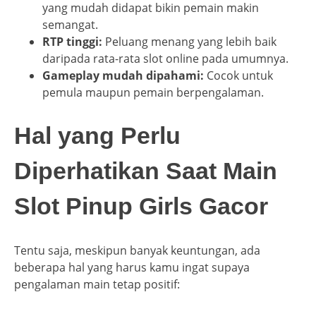
yang mudah didapat bikin pemain makin
semangat.
RTP tinggi:
Peluang menang yang lebih baik
daripada rata-rata slot online pada umumnya.
Gameplay mudah dipahami:
Cocok untuk
pemula maupun pemain berpengalaman.
Hal yang Perlu
Diperhatikan Saat Main
Slot Pinup Girls Gacor
Tentu saja, meskipun banyak keuntungan, ada
beberapa hal yang harus kamu ingat supaya
pengalaman main tetap positif: