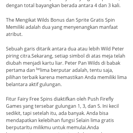
dengan total bayangkan berada antara 4 dan 3 kali.
The Mengikat Wilds Bonus dan Sprite Gratis Spin
Memiliki adalah dua yang menyenangkan manfaat
atribut.
Sebuah garis ditarik antara dua atau lebih Wild Peter
piring citra.Sekarang, setiap simbol di atas meja telah
diubah menjadi kartu liar. Peter Pan Wilds di babak
ke
pertama dan
lima berputar adalah, tentu saja,
pilihan terbaik karena memastikan Anda memiliki lima
belantara aktif gulungan.
Fitur Fairy Free Spins diaktifkan oleh Push Firefly
Games yang tersebar gulungan 1, 3, dan 5. Ini kecil
sedikit, tapi setelah itu, ada banyak. Anda bisa
mendapatkan kelebihan fungsi Selain lima gratis
berputarItu milikmu untuk memulai.Anda