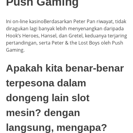
Push Gaming
Ini on-line kasinoBerdasarkan Peter Pan riwayat, tidak
diragukan lagi banyak lebih menyenangkan daripada
Hook’s Heroes, Hansel, dan Gretel, keduanya terjaring
pertandingan, serta Peter & the Lost Boys oleh Push
Gaming.
Apakah kita benar-benar
terpesona dalam
dongeng lain slot
mesin? dengan
langsung, mengapa?