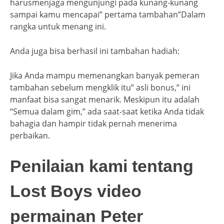
harusmenjaga mengunjungi pada kunang-kunang
sampai kamu mencapai” pertama tambahan”Dalam
rangka untuk menang ini.
Anda juga bisa berhasil ini tambahan hadiah:
Jika Anda mampu memenangkan banyak pemeran
tambahan sebelum mengklik itu” asli bonus,” ini
manfaat bisa sangat menarik. Meskipun itu adalah
“Semua dalam gim,” ada saat-saat ketika Anda tidak
bahagia dan hampir tidak pernah menerima
perbaikan.
Penilaian kami tentang
Lost Boys video
permainan Peter