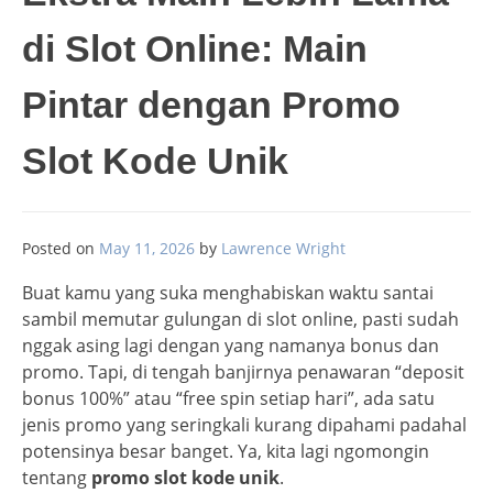
di Slot Online: Main
Pintar dengan Promo
Slot Kode Unik
Posted on
May 11, 2026
by
Lawrence Wright
Buat kamu yang suka menghabiskan waktu santai
sambil memutar gulungan di slot online, pasti sudah
nggak asing lagi dengan yang namanya bonus dan
promo. Tapi, di tengah banjirnya penawaran “deposit
bonus 100%” atau “free spin setiap hari”, ada satu
jenis promo yang seringkali kurang dipahami padahal
potensinya besar banget. Ya, kita lagi ngomongin
tentang
promo slot kode unik
.