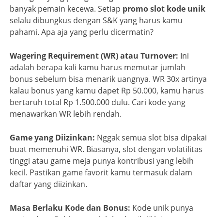
banyak pemain kecewa. Setiap
promo slot kode unik
selalu dibungkus dengan S&K yang harus kamu
pahami. Apa aja yang perlu dicermatin?
Wagering Requirement (WR) atau Turnover:
Ini
adalah berapa kali kamu harus memutar jumlah
bonus sebelum bisa menarik uangnya. WR 30x artinya
kalau bonus yang kamu dapet Rp 50.000, kamu harus
bertaruh total Rp 1.500.000 dulu. Cari kode yang
menawarkan WR lebih rendah.
Game yang Diizinkan:
Nggak semua slot bisa dipakai
buat memenuhi WR. Biasanya, slot dengan volatilitas
tinggi atau game meja punya kontribusi yang lebih
kecil. Pastikan game favorit kamu termasuk dalam
daftar yang diizinkan.
Masa Berlaku Kode dan Bonus:
Kode unik punya