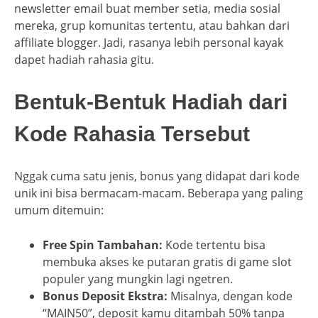
newsletter email buat member setia, media sosial
mereka, grup komunitas tertentu, atau bahkan dari
affiliate blogger. Jadi, rasanya lebih personal kayak
dapet hadiah rahasia gitu.
Bentuk-Bentuk Hadiah dari
Kode Rahasia Tersebut
Nggak cuma satu jenis, bonus yang didapat dari kode
unik ini bisa bermacam-macam. Beberapa yang paling
umum ditemuin:
Free Spin Tambahan:
Kode tertentu bisa
membuka akses ke putaran gratis di game slot
populer yang mungkin lagi ngetren.
Bonus Deposit Ekstra:
Misalnya, dengan kode
“MAIN50”, deposit kamu ditambah 50% tanpa