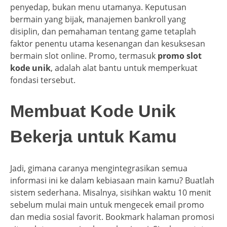
penyedap, bukan menu utamanya. Keputusan
bermain yang bijak, manajemen bankroll yang
disiplin, dan pemahaman tentang game tetaplah
faktor penentu utama kesenangan dan kesuksesan
bermain slot online. Promo, termasuk
promo slot
kode unik
, adalah alat bantu untuk memperkuat
fondasi tersebut.
Membuat Kode Unik
Bekerja untuk Kamu
Jadi, gimana caranya mengintegrasikan semua
informasi ini ke dalam kebiasaan main kamu? Buatlah
sistem sederhana. Misalnya, sisihkan waktu 10 menit
sebelum mulai main untuk mengecek email promo
dan media sosial favorit. Bookmark halaman promosi