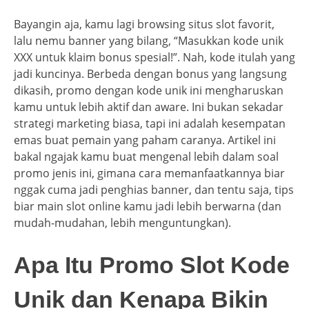
Bayangin aja, kamu lagi browsing situs slot favorit,
lalu nemu banner yang bilang, “Masukkan kode unik
XXX untuk klaim bonus spesial!”. Nah, kode itulah yang
jadi kuncinya. Berbeda dengan bonus yang langsung
dikasih, promo dengan kode unik ini mengharuskan
kamu untuk lebih aktif dan aware. Ini bukan sekadar
strategi marketing biasa, tapi ini adalah kesempatan
emas buat pemain yang paham caranya. Artikel ini
bakal ngajak kamu buat mengenal lebih dalam soal
promo jenis ini, gimana cara memanfaatkannya biar
nggak cuma jadi penghias banner, dan tentu saja, tips
biar main slot online kamu jadi lebih berwarna (dan
mudah-mudahan, lebih menguntungkan).
Apa Itu Promo Slot Kode
Unik dan Kenapa Bikin