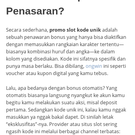
Penasaran?
Secara sederhana,
promo slot kode unik
adalah
sebuah penawaran bonus yang hanya bisa diaktifkan
dengan memasukkan rangkaian karakter tertentu—
biasanya kombinasi huruf dan angka—ke dalam
kolom yang disediakan. Kode ini sifatnya spesifik dan
punya masa berlaku. Bisa dibilang,
ongwin
ini seperti
voucher atau kupon digital yang kamu tebus.
Lalu, apa bedanya dengan bonus otomatis? Yang
otomatis biasanya langsung nyangkut ke akun kamu
begitu kamu melakukan suatu aksi, misal deposit
pertama. Sedangkan kode unik ini, kalau kamu nggak
masukkan ya nggak bakal dapet. Di sinilah letak
“eksklusifitas”-nya. Provider atau situs slot sering
ngasih kode ini melalui berbagai channel terbatas: