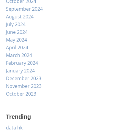
October 2024
September 2024
August 2024
July 2024
June 2024
May 2024
April 2024
March 2024
February 2024
January 2024
December 2023
November 2023
October 2023
Trending
data hk