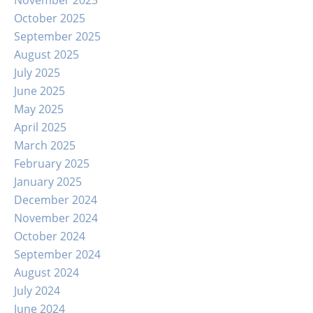
October 2025
September 2025
August 2025
July 2025
June 2025
May 2025
April 2025
March 2025
February 2025
January 2025
December 2024
November 2024
October 2024
September 2024
August 2024
July 2024
June 2024