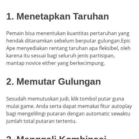
1. Menetapkan Taruhan
Pemain bisa menentukan kuantitas pertaruhan yang
hendak ditanamkan sebelum berputar gulungan.Epic
Ape menyediakan rentang taruhan apa fleksibel, oleh
karena itu sesuai bagi seluruh jenis partisipan,
mantap novice either yang berkecimpung.
2. Memutar Gulungan
Sesudah memutuskan judi, klik tombol putar guna
mulai game. Anda serta dapat memakai fitur autoplay
bagi mengelilingi putaran dengan automatic sewaktu
jumlah total putaran tertentu.