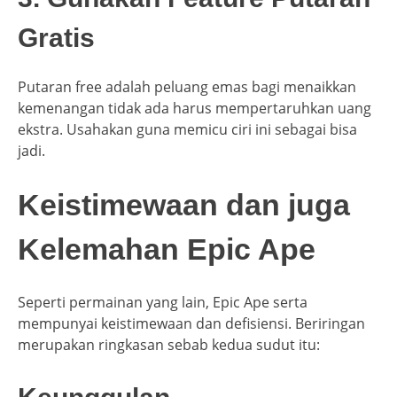
Gratis
Putaran free adalah peluang emas bagi menaikkan
kemenangan tidak ada harus mempertaruhkan uang
ekstra. Usahakan guna memicu ciri ini sebagai bisa
jadi.
Keistimewaan dan juga
Kelemahan Epic Ape
Seperti permainan yang lain, Epic Ape serta
mempunyai keistimewaan dan defisiensi. Beriringan
merupakan ringkasan sebab kedua sudut itu: