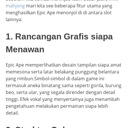
mahjong
mari kita see beberapa fitur utama yang
menghasilkan Epic Ape menonjol di di antara slot
lainnya:
1. Rancangan Grafis siapa
Menawan
Epic Ape memperlihatkan desain tampilan siapa amat
memesona serta latar belakang punggung belantara
yang rimbun.Simbol-simbol di dalam game ini
termasuk aneka binatang sama seperti gorila, burung
beo, serta ular, yang segala dirender dengan detail
tinggi. Efek vokal yang menyertainya juga menambah
pengetahuan melakukan permainan siapa lebih
detail.