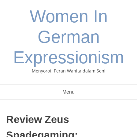
Skip
Women In
to
content
German
Expressionism
Menyoroti Peran Wanita dalam Seni
Menu
Review Zeus
Spadegaming: