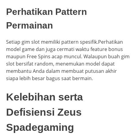
Perhatikan Pattern
Permainan
Setiap gim slot memiliki pattern spesifik.Perhatikan
model game dan juga cermati waktu feature bonus
maupun Free Spins acap muncul. Walaupun buah gim
slot bersifat random, menemukan model dapat
membantu Anda dalam membuat putusan akhir
siapa lebih besar bagus saat bermain.
Kelebihan serta
Defisiensi Zeus
Spadegaming