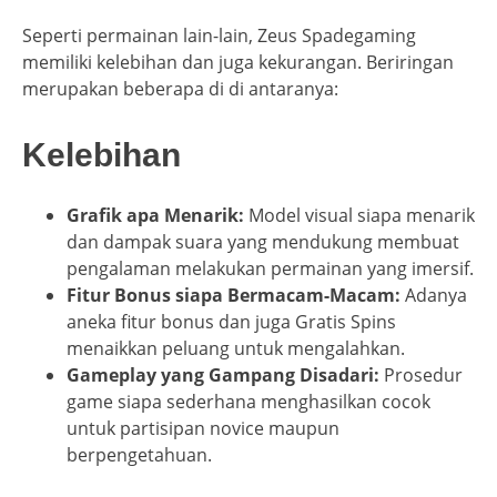
Seperti permainan lain-lain, Zeus Spadegaming
memiliki kelebihan dan juga kekurangan. Beriringan
merupakan beberapa di di antaranya:
Kelebihan
Grafik apa Menarik:
Model visual siapa menarik
dan dampak suara yang mendukung membuat
pengalaman melakukan permainan yang imersif.
Fitur Bonus siapa Bermacam-Macam:
Adanya
aneka fitur bonus dan juga Gratis Spins
menaikkan peluang untuk mengalahkan.
Gameplay yang Gampang Disadari:
Prosedur
game siapa sederhana menghasilkan cocok
untuk partisipan novice maupun
berpengetahuan.