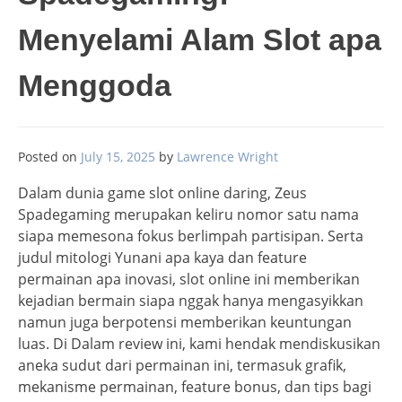
Menyelami Alam Slot apa
Menggoda
Posted on
July 15, 2025
by
Lawrence Wright
Dalam dunia game slot online daring, Zeus
Spadegaming merupakan keliru nomor satu nama
siapa memesona fokus berlimpah partisipan. Serta
judul mitologi Yunani apa kaya dan feature
permainan apa inovasi, slot online ini memberikan
kejadian bermain siapa nggak hanya mengasyikkan
namun juga berpotensi memberikan keuntungan
luas. Di Dalam review ini, kami hendak mendiskusikan
aneka sudut dari permainan ini, termasuk grafik,
mekanisme permainan, feature bonus, dan tips bagi