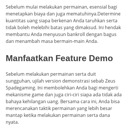
Sebelum mulai melakukan permainan, esensial bagi
menetapkan biaya dan juga mematuhinya.Determine
kuantitas uang siapa berkenan Anda taruhkan serta
tidak boleh melebihi batas yang dimaksud. Ini hendak
membantu Anda menyusun bankroll dengan bagus
dan menambah masa bermain-main Anda.
Manfaatkan Feature Demo
Sebelum melakukan permainan serta duit
sungguhan, ujilah version demonstrasi sebab Zeus
Spadegaming. Ini membolehkan Anda bagi mengerti
mekanisme game dan juga ciri-ciri siapa ada tidak ada
bahaya kehilangan uang. Bersama cara ini, Anda bisa
merencanakan taktik permainan yang lebih besar
mantap ketika melakukan permainan serta dana
nyata.