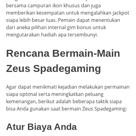
bersama campuran ikon khusus dan juga
memberikan kesempatan untuk mengalahkan jackpot
siapa lebih besar luas. Pemain dapat menentukan
dari aneka pilihan internal gim bonus untuk
mengutarakan hadiah apa tersembunyi.
Rencana Bermain-Main
Zeus Spadegaming
Agar dapat menikmati kejadian melakukan permainan
siapa optimal serta meningkatkan peluang
kemenangan, berikut adalah beberapa taktik siapa
bisa Anda gunakan saat bermain Zeus Spadegaming:
Atur Biaya Anda