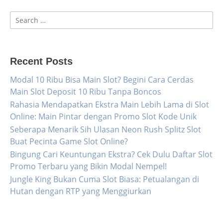
Search
for:
Recent Posts
Modal 10 Ribu Bisa Main Slot? Begini Cara Cerdas
Main Slot Deposit 10 Ribu Tanpa Boncos
Rahasia Mendapatkan Ekstra Main Lebih Lama di Slot
Online: Main Pintar dengan Promo Slot Kode Unik
Seberapa Menarik Sih Ulasan Neon Rush Splitz Slot
Buat Pecinta Game Slot Online?
Bingung Cari Keuntungan Ekstra? Cek Dulu Daftar Slot
Promo Terbaru yang Bikin Modal Nempel!
Jungle King Bukan Cuma Slot Biasa: Petualangan di
Hutan dengan RTP yang Menggiurkan