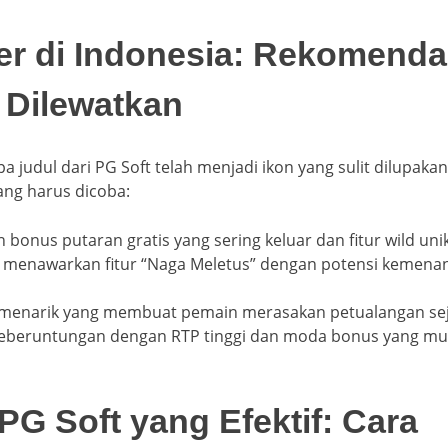
ler di Indonesia: Rekomenda
 Dilewatkan
 judul dari PG Soft telah menjadi ikon yang sulit dilupakan
ang harus dicoba:
bonus putaran gratis yang sering keluar dan fitur wild unik
menawarkan fitur “Naga Meletus” dengan potensi kemena
 menarik yang membuat pemain merasakan petualangan sej
eberuntungan dengan RTP tinggi dan moda bonus yang m
PG Soft yang Efektif: Cara