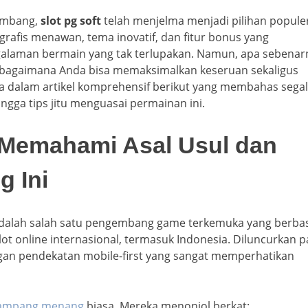
kembang,
slot pg soft
telah menjelma menjadi pilihan popule
 grafis menawan, tema inovatif, dan fitur bonus yang
alaman bermain yang tak terlupakan. Namun, apa sebenar
 bagaimana Anda bisa memaksimalkan keseruan sekaligus
 dalam artikel komprehensif berikut yang membahas segal
 hingga tips jitu menguasai permainan ini.
? Memahami Asal Usul dan
 Ini
adalah salah satu pengembang game terkemuka yang berbas
lot online internasional, termasuk Indonesia. Diluncurkan 
gan pendekatan mobile-first yang sangat memperhatikan
 gampang menang
biasa. Mereka menonjol berkat: