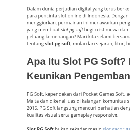
Dalam dunia perjudian digital yang terus ber
para pencinta slot online di Indonesia. Dengan
menggiurkan, permainan ini menawarkan peng
yang membuat
slot pg soft
begitu istimewa dan
peluang kemenangan? Mari kita selami bersama
tentang
slot pg soft
, mulai dari sejarah, fitur,
Apa Itu Slot PG Soft
Keunikan Pengembang
PG Soft, kependekan dari Pocket Games Soft, 
Malta dan dikenal luas di kalangan komunitas s
2015, PG Soft langsung mencuri perhatian den
kualitas visual serta gameplay responsive.
Slot PG Soft
bukan sekadar mesin
slot gacor