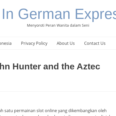
In German Expres
Menyoroti Peran Wanita dalam Seni
onesia
Privacy Policy
About Us
Contact Us
hn Hunter and the Aztec
lah satu permainan slot online yang dikembangkan oleh