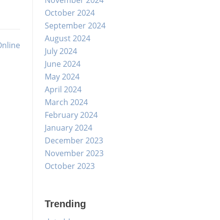
November 2024
October 2024
September 2024
August 2024
Online
July 2024
June 2024
May 2024
April 2024
March 2024
February 2024
January 2024
December 2023
November 2023
October 2023
Trending