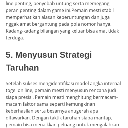
line penting, penyebab untung serta memegang
peran penting dalam game ini.Pemain mesti stabil
memperhatikan alasan keberuntungan dan juga
nggak amat bergantung pada pola nomor hanya.
Kadang-kadang bilangan yang keluar bisa amat tidak
terduga.
5. Menyusun Strategi
Taruhan
Setelah sukses mengidentifikasi model angka internal
togel on line, pemain mesti menyusun rencana judi
siapa presisi. Pemain mesti menghitung bermacam-
macam faktor sama seperti kemungkinan
keberhasilan serta besarnya anugerah apa
ditawarkan. Dengan taktik taruhan siapa mantap,
pemain bisa menaikkan peluang untuk mengalahkan