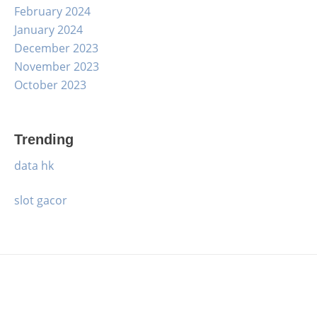
February 2024
January 2024
December 2023
November 2023
October 2023
Trending
data hk
slot gacor