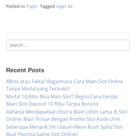
Posted in
Togel
Tagged
togel 4d
Search
for:
Recent Posts
Mitos atau Fakta? Bagaimana Cara Main Slot Online
Tanpa Modal yang Terbukti?
Modal 10 Ribu Bisa Main Slot? Begini Cara Cerdas
Main Slot Deposit 10 Ribu Tanpa Boncos
Rahasia Mendapatkan Ekstra Main Lebih Lama di Slot
Online: Main Pintar dengan Promo Slot Kode Unik
Seberapa Menarik Sih Ulasan Neon Rush Splitz Slot
Buat Pecinta Game Slot Online?