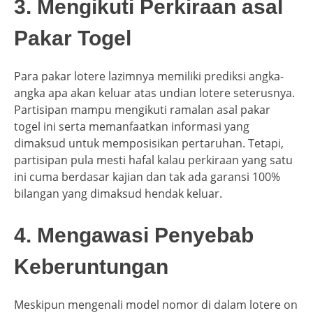
3. Mengikuti Perkiraan asal
Pakar Togel
Para pakar lotere lazimnya memiliki prediksi angka-
angka apa akan keluar atas undian lotere seterusnya.
Partisipan mampu mengikuti ramalan asal pakar
togel ini serta memanfaatkan informasi yang
dimaksud untuk memposisikan pertaruhan. Tetapi,
partisipan pula mesti hafal kalau perkiraan yang satu
ini cuma berdasar kajian dan tak ada garansi 100%
bilangan yang dimaksud hendak keluar.
4. Mengawasi Penyebab
Keberuntungan
Meskipun mengenali model nomor di dalam lotere on