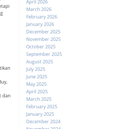
April 2026
etapi
March 2026
ng
February 2026
January 2026
December 2025
November 2025
October 2025
September 2025
August 2025
tikan
July 2025
June 2025
Buy,
May 2025
April 2025
t dan
March 2025
February 2025
January 2025
December 2024