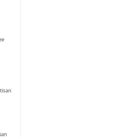
ee
tisan
kan