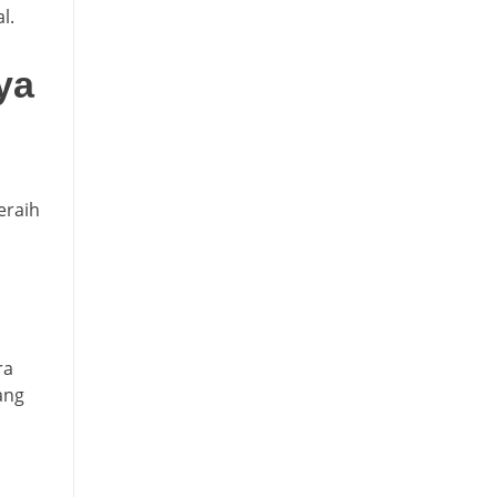
l.
ya
eraih
ra
ang