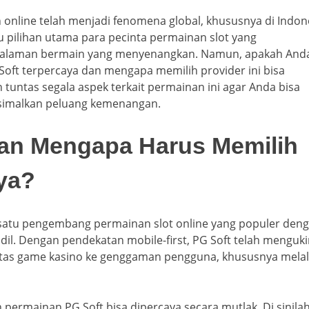
n online telah menjadi fenomena global, khususnya di Indon
tu pilihan utama para pecinta permainan slot yang
galaman bermain yang menyenangkan. Namun, apakah And
oft terpercaya dan mengapa memilih provider ini bisa
tuntas segala aspek terkait permainan ini agar Anda bisa
ksimalkan peluang kemenangan.
 dan Mengapa Harus Memilih
aya?
h satu pengembang permainan slot online yang populer den
adil. Dengan pendekatan mobile-first, PG Soft telah menguki
tas game kasino ke genggaman pengguna, khususnya melal
permainan PG Soft bisa dipercaya secara mutlak. Di sinila