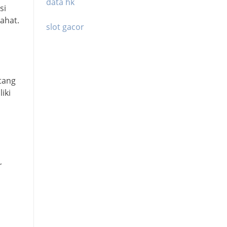
data hk
si
jahat.
slot gacor
tang
iki
r