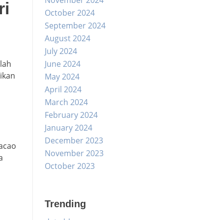
November 2024
ri
October 2024
September 2024
August 2024
July 2024
lah
June 2024
ikan
May 2024
April 2024
March 2024
February 2024
January 2024
December 2023
racao
November 2023
a
October 2023
Trending