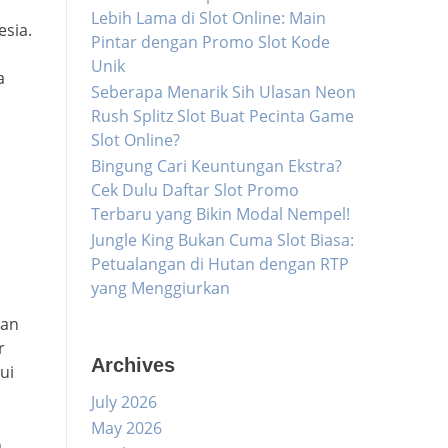
Lebih Lama di Slot Online: Main
esia.
Pintar dengan Promo Slot Kode
Unik
a
Seberapa Menarik Sih Ulasan Neon
Rush Splitz Slot Buat Pecinta Game
Slot Online?
Bingung Cari Keuntungan Ekstra?
Cek Dulu Daftar Slot Promo
Terbaru yang Bikin Modal Nempel!
Jungle King Bukan Cuma Slot Biasa:
Petualangan di Hutan dengan RTP
yang Menggiurkan
gan
r
Archives
ui
July 2026
May 2026
h