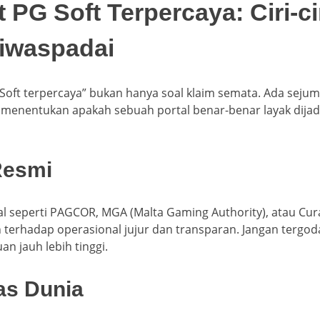
PG Soft Terpercaya: Ciri-ci
iwaspadai
 Soft terpercaya” bukan hanya soal klaim semata. Ada sejum
m menentukan apakah sebuah portal benar-benar layak dijad
Resmi
nal seperti PAGCOR, MGA (Malta Gaming Authority), atau Cu
 terhadap operasional jujur dan transparan. Jangan tergod
an jauh lebih tinggi.
as Dunia