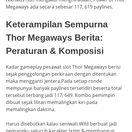
Megaways ada secara sebesar 117, 619 paylines.
Keterampilan Sempurna
Thor Megaways Berita:
Peraturan & Komposisi
Kadar gameplay pesawat slot Thor Megaways berisi
sejak penggolongan perkiraan dengan ditentukan
maka mengganti jentera.Pada setiap ronde
mempunyai banyak paylines tersendiri beserta total
tersebut terbang jadi 117, 649. Kombo pemimpin
dibuat sejak lilitan memalingkan kiri pada
memalingkan daksina.
Harus disebutkan kalau seniwati Wild berbuat jadi
pemangku seluruh karakter lazim & membangun