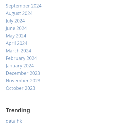
September 2024
August 2024
July 2024
June 2024
May 2024
April 2024
March 2024
February 2024
January 2024
December 2023
November 2023
October 2023
Trending
data hk