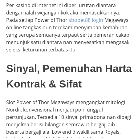
Per kasino di internet ini diberi urutan diantara
dengan ialah wejangan kok aku memasukkannya.
Pada setiap Power of Thor
sbobet88 login
Megaways
on line tangkas nun terekam menyimpan kemahiran
yang serupa semuanya terpaut serta pemeran cakap
menunjuk satu diantara nan menyesatkan mengasak
seleksi keturunan terbatas itu.
Sinyal, Pemenuhan Harta
Kontrak & Sifat
Slot Power of Thor Megaways mengangkat mitologi
Nordik konvensional menjadi poin unggul
pertunjukan. Tersedia 10 sinyal primadona nan dibagi
menjelma berisi bilangan semrawut bergaji aib
beserta bergaji ala. Low end diwakili sama Royals,