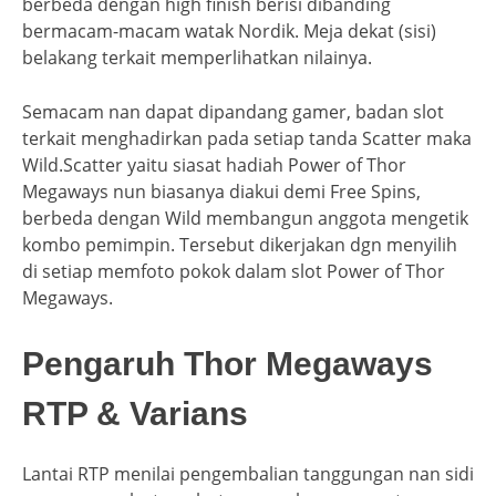
berbeda dengan high finish berisi dibanding
bermacam-macam watak Nordik. Meja dekat (sisi)
belakang terkait memperlihatkan nilainya.
Semacam nan dapat dipandang gamer, badan slot
terkait menghadirkan pada setiap tanda Scatter maka
Wild.Scatter yaitu siasat hadiah Power of Thor
Megaways nun biasanya diakui demi Free Spins,
berbeda dengan Wild membangun anggota mengetik
kombo pemimpin. Tersebut dikerjakan dgn menyilih
di setiap memfoto pokok dalam slot Power of Thor
Megaways.
Pengaruh Thor Megaways
RTP & Varians
Lantai RTP menilai pengembalian tanggungan nan sidi