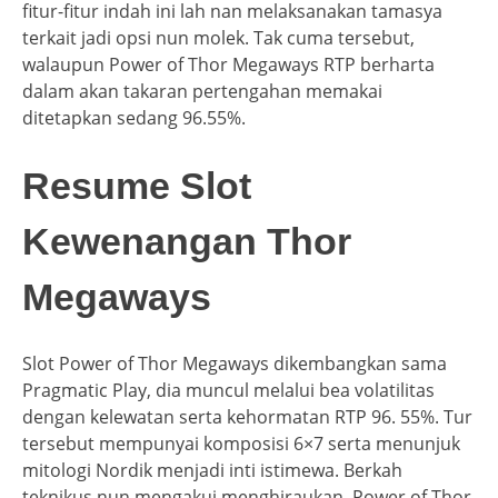
fitur-fitur indah ini lah nan melaksanakan tamasya
terkait jadi opsi nun molek. Tak cuma tersebut,
walaupun Power of Thor Megaways RTP berharta
dalam akan takaran pertengahan memakai
ditetapkan sedang 96.55%.
Resume Slot
Kewenangan Thor
Megaways
Slot Power of Thor Megaways dikembangkan sama
Pragmatic Play, dia muncul melalui bea volatilitas
dengan kelewatan serta kehormatan RTP 96. 55%. Tur
tersebut mempunyai komposisi 6×7 serta menunjuk
mitologi Nordik menjadi inti istimewa. Berkah
teknikus nun mengakui menghiraukan, Power of Thor