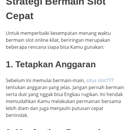
Strategi Bermain Slot
Cepat
Untuk memperbaiki kesempatan menang waktu
bermain slot online kilat, beriringan merupakan
beberapa rencana siapa bisa Kamu gunakan:
1. Tetapkan Anggaran
Sebelum Ini memulai bermain-main,
situs slot777
tentukan anggaran yang jelas. Jangan pernah bermain
serta duit yang nggak bisa Engkau rugikan. Ini hendak
memudahkan Kamu melakukan permainan bersama
lebih diam dan juga menjauhi putusan cepat
bertindak.