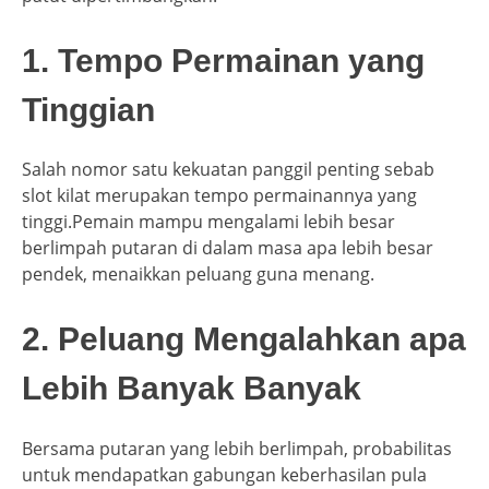
1. Tempo Permainan yang
Tinggian
Salah nomor satu kekuatan panggil penting sebab
slot kilat merupakan tempo permainannya yang
tinggi.Pemain mampu mengalami lebih besar
berlimpah putaran di dalam masa apa lebih besar
pendek, menaikkan peluang guna menang.
2. Peluang Mengalahkan apa
Lebih Banyak Banyak
Bersama putaran yang lebih berlimpah, probabilitas
untuk mendapatkan gabungan keberhasilan pula