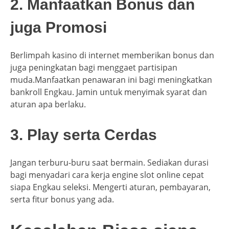
2. Manfaatkan Bonus dan
juga Promosi
Berlimpah kasino di internet memberikan bonus dan
juga peningkatan bagi menggaet partisipan
muda.Manfaatkan penawaran ini bagi meningkatkan
bankroll Engkau. Jamin untuk menyimak syarat dan
aturan apa berlaku.
3. Play serta Cerdas
Jangan terburu-buru saat bermain. Sediakan durasi
bagi menyadari cara kerja engine slot online cepat
siapa Engkau seleksi. Mengerti aturan, pembayaran,
serta fitur bonus yang ada.