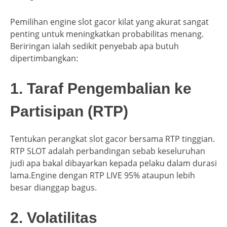
Pemilihan engine slot gacor kilat yang akurat sangat
penting untuk meningkatkan probabilitas menang.
Beriringan ialah sedikit penyebab apa butuh
dipertimbangkan:
1. Taraf Pengembalian ke
Partisipan (RTP)
Tentukan perangkat slot gacor bersama RTP tinggian.
RTP SLOT adalah perbandingan sebab keseluruhan
judi apa bakal dibayarkan kepada pelaku dalam durasi
lama.Engine dengan RTP LIVE 95% ataupun lebih
besar dianggap bagus.
2. Volatilitas