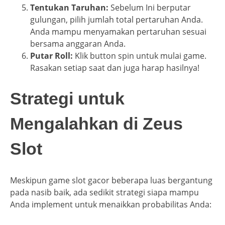
Tentukan Taruhan:
Sebelum Ini berputar
gulungan, pilih jumlah total pertaruhan Anda.
Anda mampu menyamakan pertaruhan sesuai
bersama anggaran Anda.
Putar Roll:
Klik button spin untuk mulai game.
Rasakan setiap saat dan juga harap hasilnya!
Strategi untuk
Mengalahkan di Zeus
Slot
Meskipun game slot gacor beberapa luas bergantung
pada nasib baik, ada sedikit strategi siapa mampu
Anda implement untuk menaikkan probabilitas Anda: