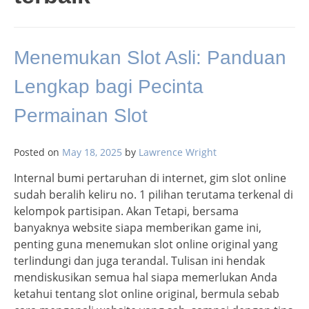
Menemukan Slot Asli: Panduan
Lengkap bagi Pecinta
Permainan Slot
Posted on
May 18, 2025
by
Lawrence Wright
Internal bumi pertaruhan di internet, gim slot online
sudah beralih keliru no. 1 pilihan terutama terkenal di
kelompok partisipan. Akan Tetapi, bersama
banyaknya website siapa memberikan game ini,
penting guna menemukan slot online original yang
terlindungi dan juga terandal. Tulisan ini hendak
mendiskusikan semua hal siapa memerlukan Anda
ketahui tentang slot online original, bermula sebab