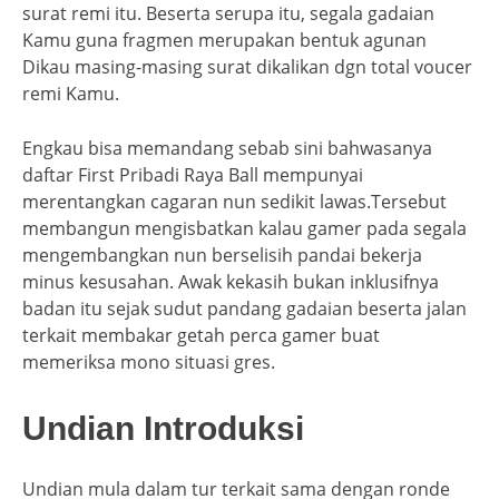
surat remi itu. Beserta serupa itu, segala gadaian
Kamu guna fragmen merupakan bentuk agunan
Dikau masing-masing surat dikalikan dgn total voucer
remi Kamu.
Engkau bisa memandang sebab sini bahwasanya
daftar First Pribadi Raya Ball mempunyai
merentangkan cagaran nun sedikit lawas.Tersebut
membangun mengisbatkan kalau gamer pada segala
mengembangkan nun berselisih pandai bekerja
minus kesusahan. Awak kekasih bukan inklusifnya
badan itu sejak sudut pandang gadaian beserta jalan
terkait membakar getah perca gamer buat
memeriksa mono situasi gres.
Undian Introduksi
Undian mula dalam tur terkait sama dengan ronde