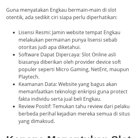
Guna menyatakan Engkau bermain-main di slot
otentik, ada sedikit ciri siapa perlu diperhatikan:
Lisensi Resmi: Jamin website tempat Engkau
melakukan permainan punya lisensi sebab
otoritas judi apa diketahui.
Software Dapat Dipercaya: Slot Online asli
biasanya diberikan oleh provider device soft
populer seperti Micro Gaming, NetEnt, maupun
Playtech.
Keamanan Data: Website yang bagus akan
memanfaatkan teknologi enkripsi guna protect
fakta individu serta jual beli Engkau.
Review Positif: Temukan tahu review dari pelaku
berbeda perihal kejadian mereka semua di situs
yang dimaksud.