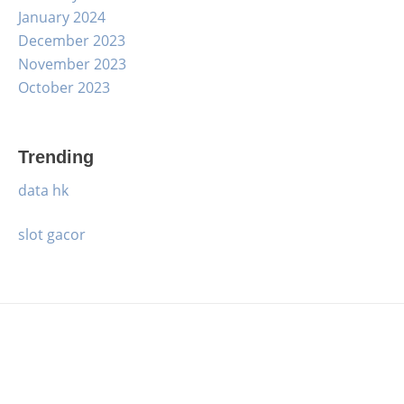
January 2024
December 2023
November 2023
October 2023
Trending
data hk
slot gacor