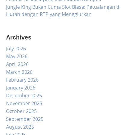
Jungle King Bukan Cuma Slot Biasa: Petualangan di
Hutan dengan RTP yang Menggiurkan
Archives
July 2026
May 2026
April 2026
March 2026
February 2026
January 2026
December 2025
November 2025
October 2025
September 2025
August 2025
July 2025