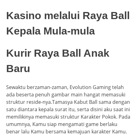
Kasino melalui Raya Ball
Kepala Mula-mula
Kurir Raya Ball Anak
Baru
Sewaktu berzaman-zaman, Evolution Gaming telah
ada beserta penuh gambar main hangat memasuki
struktur reside-nya.Tamasya Kabut Ball sama dengan
satu diantara kepala surat itu, serta disini aku saat ini
memilikinya memasuki struktur Karakter Pokok. Pada
umumnya, Kamu siap mengamati game berlaku
benar lalu Kamu bersama kemajuan karakter Kamu.