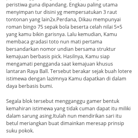
peristiwa guna dipandang. Engkau paling utama
menyimpan tur disini yg mempersatukan 3 raut
tontonan yang lain2x.Perdana, Dikau mempunyai
roman bingo 75 sepak bola beserta celah nilai 5×5
yang kamu bikin garisnya. Lalu kemudian, Kamu
membaca gradasi toto nun mati pertama
bersandarkan nomor undian bersama struktur
kemajuan berbasis pick. Hasilnya, Kamu siap
mengamati pengganda saat kemajuan khusus
lantaran Raya Ball. Tersebut berakar sejak buah lotere
istimewa dengan lazimnya Kamu dapatkan di dalam
daya berbasis bumi.
Segala blok tersebut mengganggu gamer bentuk
kemahiran istimewa yang tidak cuman dapat itu miliki
dalam sarung asing.Itulah nun mendirikan sari itu
betul meriangkan buat dimainkan meresap prinsip
suku pokok.