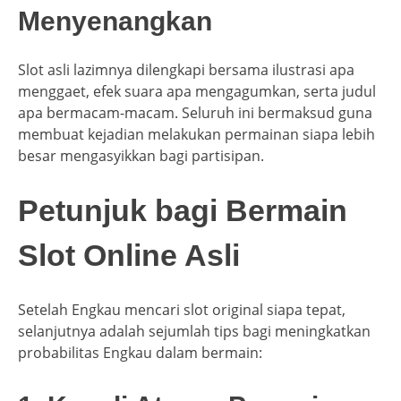
Menyenangkan
Slot asli lazimnya dilengkapi bersama ilustrasi apa
menggaet, efek suara apa mengagumkan, serta judul
apa bermacam-macam. Seluruh ini bermaksud guna
membuat kejadian melakukan permainan siapa lebih
besar mengasyikkan bagi partisipan.
Petunjuk bagi Bermain
Slot Online Asli
Setelah Engkau mencari slot original siapa tepat,
selanjutnya adalah sejumlah tips bagi meningkatkan
probabilitas Engkau dalam bermain: