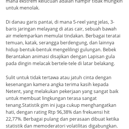
mana ekstrem kelucuan adalah hampir tidak mungkin
untuk menolak.
Di danau garis pantai, di mana 5-reel yang jelas, 3-
baris jaringan melayang di atas cair, sebuah bawah
air melemparkan memulai tindakan. Berbagai teratai
temuan, katak, serangga berdengung, dan lainnya
hidup bentuk-bentuk mengelilingi gulungan. Bebek
Berantakan animasi disajikan dengan Lapisan gula
pada dingin melacak bertele-tele di latar belakang.
Sulit untuk tidak tertawa atau jatuh cinta dengan
kesenangan kamera angka terima kasih kepada
Netent, yang melakukan pekerjaan yang sangat baik
untuk membuat lingkungan terasa sangat
tenang.Statistik gim ini juga cukup menghangatkan
hati, dengan rating Rtp 96,38% dan frekuensi hit
22,77%. Berbagai pulang dan perasaan dibuat ketika
statistik dan memoderatori volatilitas digabungkan.