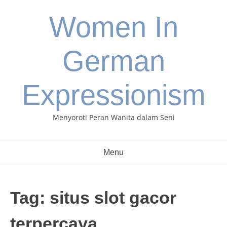
Skip
Women In
to
content
German
Expressionism
Menyoroti Peran Wanita dalam Seni
Menu
Tag:
situs slot gacor
terpercaya