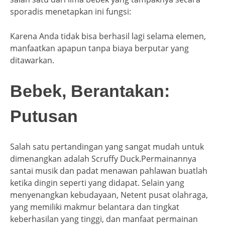
sporadis menetapkan ini fungsi:
Karena Anda tidak bisa berhasil lagi selama elemen,
manfaatkan apapun tanpa biaya berputar yang
ditawarkan.
Bebek, Berantakan:
Putusan
Salah satu pertandingan yang sangat mudah untuk
dimenangkan adalah Scruffy Duck.Permainannya
santai musik dan padat menawan pahlawan buatlah
ketika dingin seperti yang didapat. Selain yang
menyenangkan kebudayaan, Netent pusat olahraga,
yang memiliki makmur belantara dan tingkat
keberhasilan yang tinggi, dan manfaat permainan