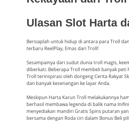
Ulasan Slot Harta da
Bersiaplah untuk hidup di antara para Troll d
terbaru ReelPlay, Emas dari Troll!
Sesampainya dari sudut dunia troll magis, kee
diberkati. Beberapa Troll membeli banyak peti 
Troll terinspirasi oleh dongeng Cerita Rakyat
dan banyak kesenangan ke layar Anda.
Meskipun Harta Karun Troll melakukannya hamp
berhasil membawa legenda di balik nama Inifinit
menyediakan mandiri Gratis Spins putaran yang 
bersama dengan Roda ciri dalam Bonus Beli pil