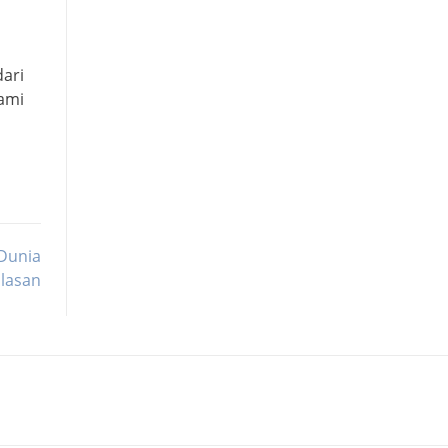
dari
ami
 Dunia
lasan