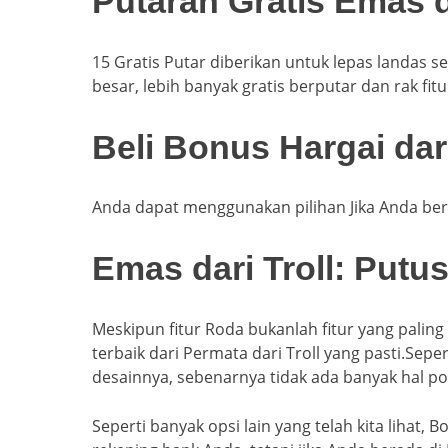
Putaran Gratis Emas da
15 Gratis Putar diberikan untuk lepas landas s
besar, lebih banyak gratis berputar dan rak fitu
Beli Bonus Hargai dari
Anda dapat menggunakan pilihan Jika Anda beras
Emas dari Troll: Putu
Meskipun fitur Roda bukanlah fitur yang palin
terbaik dari Permata dari Troll yang pasti.Seper
desainnya, sebenarnya tidak ada banyak hal pos
Seperti banyak opsi lain yang telah kita lihat,