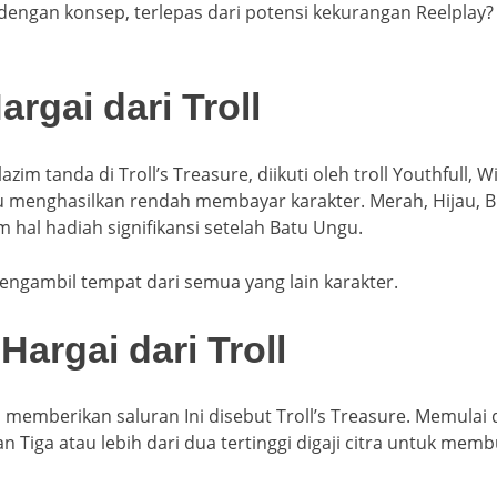
ngan konsep, terlepas dari potensi kekurangan Reelplay?
rgai dari Troll
zim tanda di Troll’s Treasure, diikuti oleh troll Youthfull, W
u menghasilkan rendah membayar karakter. Merah, Hijau, B
 hal hadiah signifikansi setelah Batu Ungu.
engambil tempat dari semua yang lain karakter.
argai dari Troll
 memberikan saluran Ini disebut Troll’s Treasure. Memulai 
 Tiga atau lebih dari dua tertinggi digaji citra untuk mem