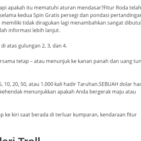
etapi apakah itu mematuhi aturan mendasar?Fitur Roda tela
 selama kedua Spin Gratis persegi dan pondasi pertandinga
 memiliki tidak diragukan lagi menambahkan sangat dibut
h informasi lebih lanjut.
di atas gulungan 2, 3, dan 4.
bersama tetap – atau menunjuk ke kanan panah dan uang tun
5, 6, 10, 20, 50, atau 1.000 kali hadir Taruhan.SEBUAH dolar ha
ur kehendak menunjukkan apakah Anda bergerak maju atau
e kiri saat berada di terluar kumparan, kendaraan fitur