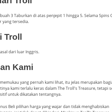
ri Troll
ebuah 3 Taburkan di atas penjepit 1 hingga 5. Selama Spins 
r yang tersedia.
 Troll
al dari luar Inggris.
san Kami
g memukau yang pernah kami lihat, itu jelas merupakan bag
tinya kami terlalu keras dalam The Troll's Treasure, tetapi s
itif untuk dikatakan tentangnya.
 Bonus Beli pilihan harga yang wajar dan tidak menghabiskan