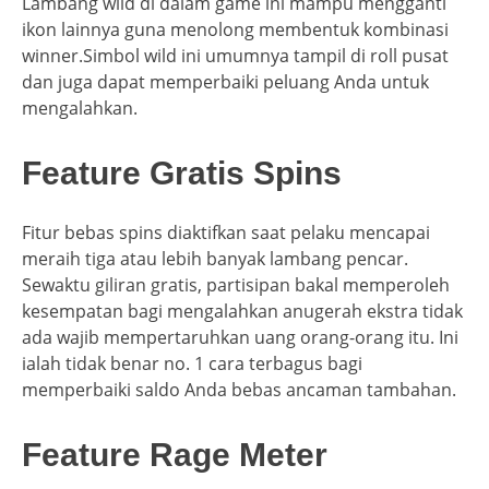
Lambang wild di dalam game ini mampu mengganti
ikon lainnya guna menolong membentuk kombinasi
winner.Simbol wild ini umumnya tampil di roll pusat
dan juga dapat memperbaiki peluang Anda untuk
mengalahkan.
Feature Gratis Spins
Fitur bebas spins diaktifkan saat pelaku mencapai
meraih tiga atau lebih banyak lambang pencar.
Sewaktu giliran gratis, partisipan bakal memperoleh
kesempatan bagi mengalahkan anugerah ekstra tidak
ada wajib mempertaruhkan uang orang-orang itu. Ini
ialah tidak benar no. 1 cara terbagus bagi
memperbaiki saldo Anda bebas ancaman tambahan.
Feature Rage Meter