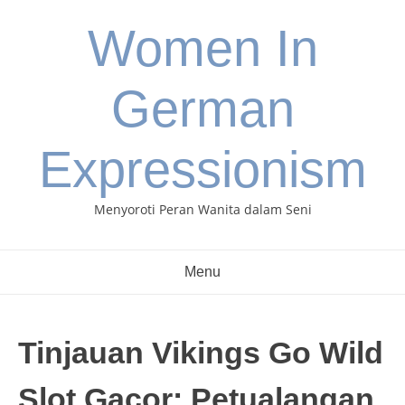
Skip
Women In
to
content
German
Expressionism
Menyoroti Peran Wanita dalam Seni
Menu
Tinjauan Vikings Go Wild
Slot Gacor: Petualangan