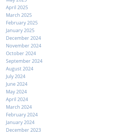
April 2025
March 2025
February 2025
January 2025
December 2024
November 2024
October 2024
September 2024
August 2024
July 2024
June 2024
May 2024
April 2024
March 2024
February 2024
January 2024
December 2023